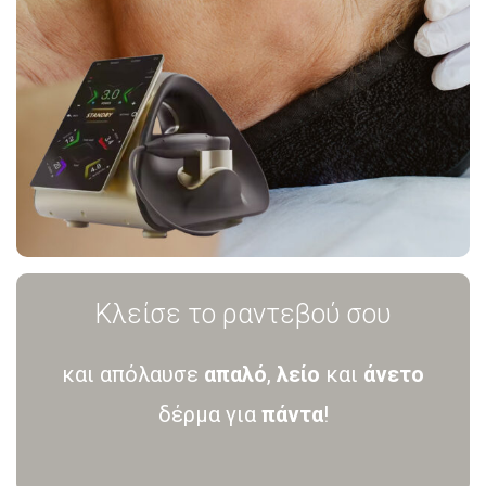
Κλείσε το ραντεβού σου
και απόλαυσε
απαλό
,
λείο
και
άνετο
δέρμα για
πάντα
!